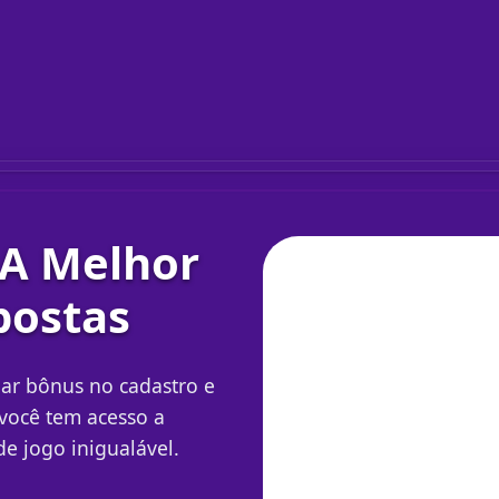
 A Melhor
postas
ar bônus no cadastro e
você tem acesso a
e jogo inigualável.