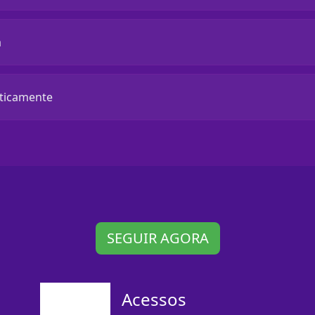
a
aticamente
SEGUIR AGORA
Acessos