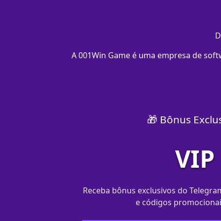
D
A 001Win Game é uma empresa de softwa
🎁 Bônus Exclu
VIP
Receba bônus exclusivos do Telegra
e códigos promocionai