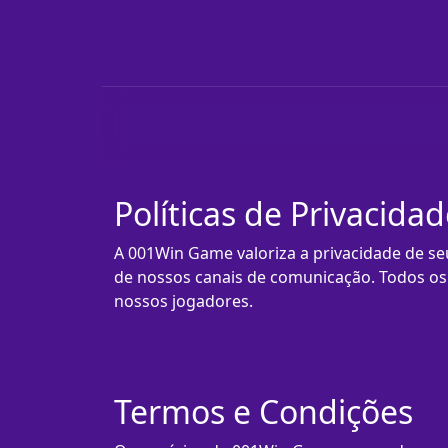
Políticas de Privacida
A 001Win Game valoriza a privacidade de s
de nossos canais de comunicação. Todos os 
nossos jogadores.
Termos e Condições