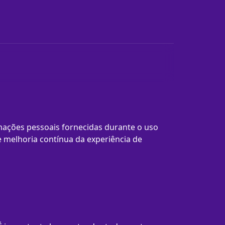
mações pessoais fornecidas durante o uso
e melhoria contínua da experiência de