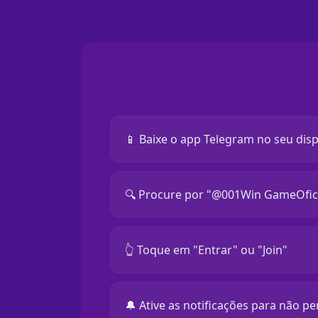
📱 Baixe o app Telegram no seu disp
🔍 Procure por "@001Win GameOfici
👆 Toque em "Entrar" ou "Join"
🔔 Ative as notificações para não p