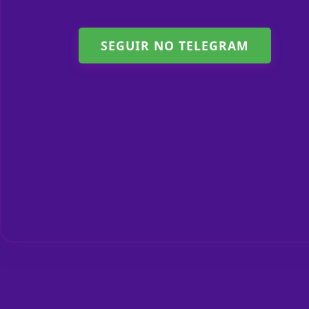
SEGUIR NO TELEGRAM