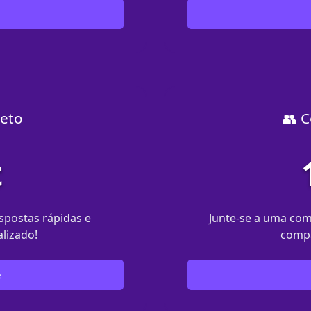
reto
👥 
t
espostas rápidas e
Junte-se a uma com
lizado!
compa
e