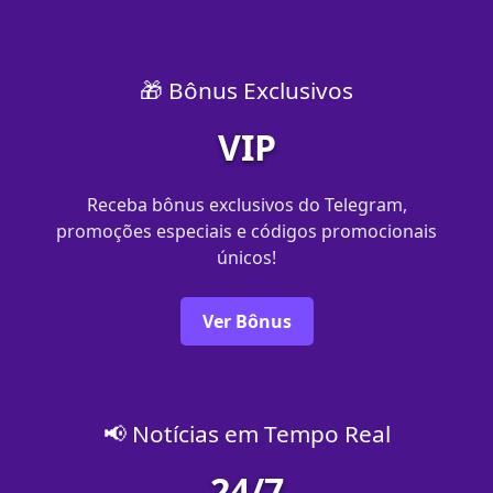
🎁 Bônus Exclusivos
VIP
Receba bônus exclusivos do Telegram,
promoções especiais e códigos promocionais
únicos!
Ver Bônus
📢 Notícias em Tempo Real
24/7