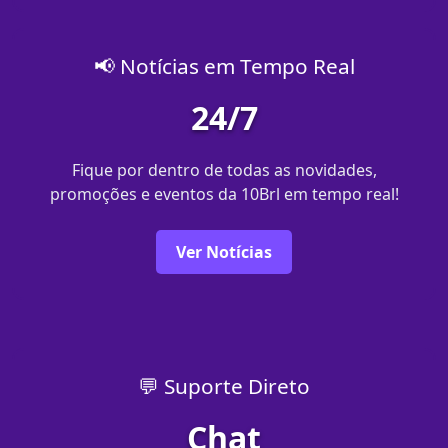
📢 Notícias em Tempo Real
24/7
Fique por dentro de todas as novidades,
promoções e eventos da 10Brl em tempo real!
Ver Notícias
💬 Suporte Direto
Chat