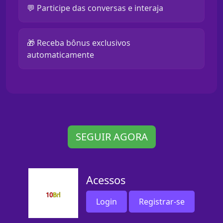
💬 Participe das conversas e interaja
🎁 Receba bônus exclusivos
automaticamente
SEGUIR AGORA
Acessos
Login
Registrar-se