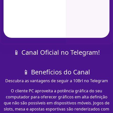
📱 Canal Oficial no Telegram!
📱 Benefícios do Canal
Descubra as vantagens de seguir a 10Brl no Telegram
O cliente PC aproveita a potência gráfica do seu
computador para oferecer gráficos em alta definição
que não são possíveis em dispositivos móveis. Jogos de
slots, mesa e apostas esportivas são renderizados com