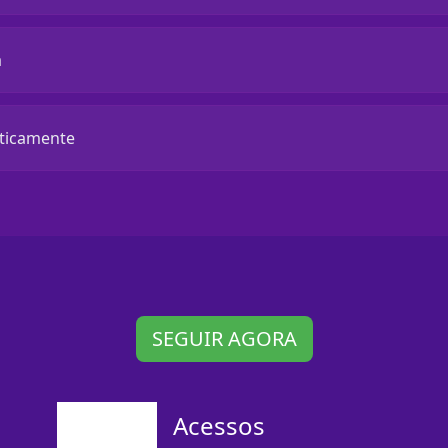
a
aticamente
SEGUIR AGORA
Acessos