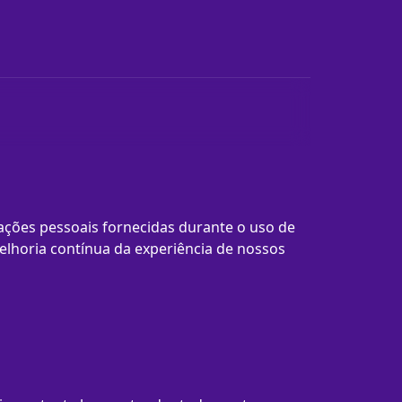
ações pessoais fornecidas durante o uso de
elhoria contínua da experiência de nossos