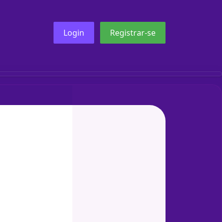
Login
Registrar-se