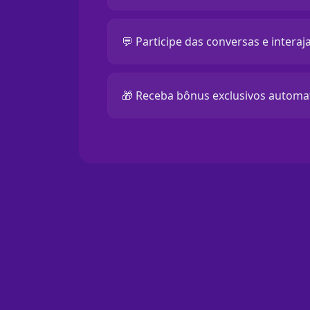
💬 Participe das conversas e interaj
🎁 Receba bônus exclusivos autom