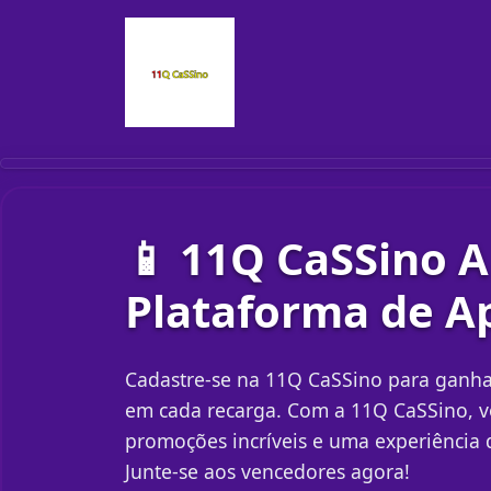
📱 11Q CaSSino 
Plataforma de A
Cadastre-se na 11Q CaSSino para ganha
em cada recarga. Com a 11Q CaSSino, v
promoções incríveis e uma experiência d
Junte-se aos vencedores agora!