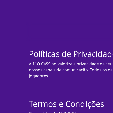
Políticas de Privacida
A 11Q CaSSino valoriza a privacidade de se
nossos canais de comunicação. Todos os dad
jogadores.
Termos e Condições