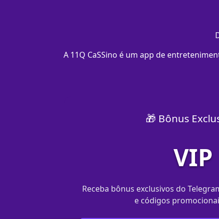
A 11Q CaSSino é um app de entreteniment
🎁 Bônus Exclu
VIP
Receba bônus exclusivos do Telegra
e códigos promocionai