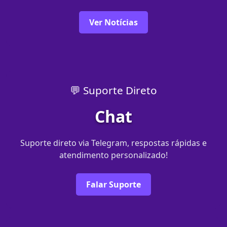
Ver Notícias
💬 Suporte Direto
Chat
Suporte direto via Telegram, respostas rápidas e
atendimento personalizado!
Falar Suporte