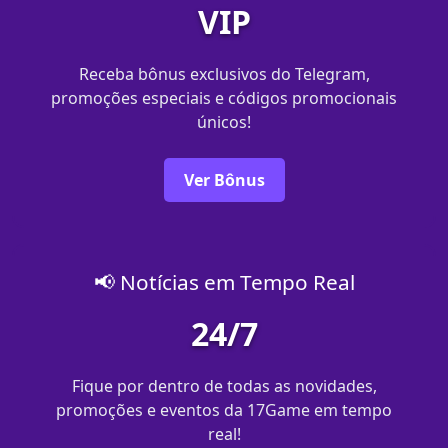
VIP
Receba bônus exclusivos do Telegram,
promoções especiais e códigos promocionais
únicos!
Ver Bônus
📢 Notícias em Tempo Real
24/7
Fique por dentro de todas as novidades,
promoções e eventos da 17Game em tempo
real!