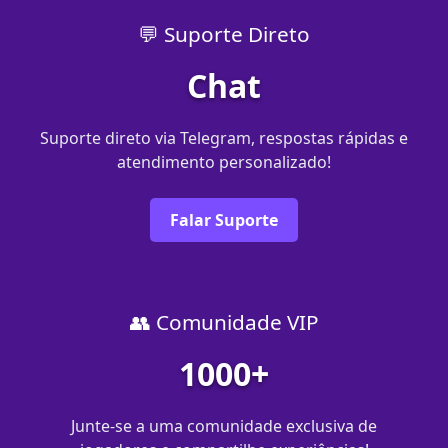
💬 Suporte Direto
Chat
Suporte direto via Telegram, respostas rápidas e
atendimento personalizado!
Falar Suporte
👥 Comunidade VIP
1000+
Junte-se a uma comunidade exclusiva de