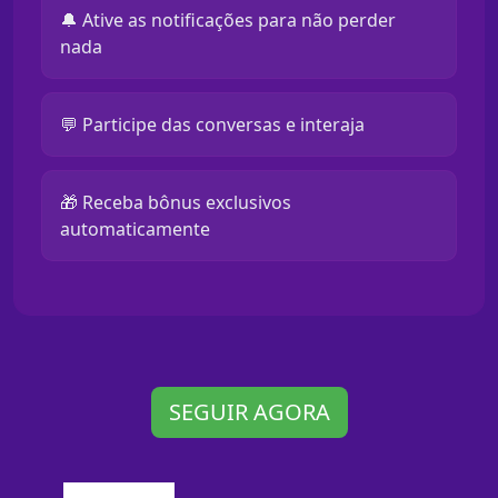
🔔 Ative as notificações para não perder
nada
💬 Participe das conversas e interaja
🎁 Receba bônus exclusivos
automaticamente
SEGUIR AGORA