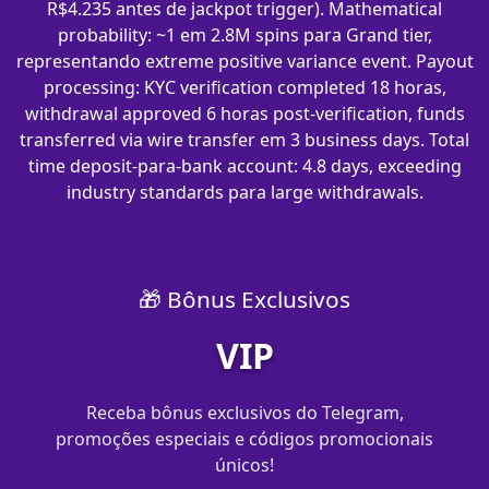
R$4.235 antes de jackpot trigger). Mathematical
probability: ~1 em 2.8M spins para Grand tier,
representando extreme positive variance event. Payout
processing: KYC verification completed 18 horas,
withdrawal approved 6 horas post-verification, funds
transferred via wire transfer em 3 business days. Total
time deposit-para-bank account: 4.8 days, exceeding
industry standards para large withdrawals.
🎁 Bônus Exclusivos
VIP
Receba bônus exclusivos do Telegram,
promoções especiais e códigos promocionais
únicos!