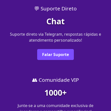
💬 Suporte Direto
Chat
Suporte direto via Telegram, respostas rápidas e
atendimento personalizado!
Falar Suporte
👥 Comunidade VIP
1000+
Junte-se a uma comunidade exclusiva de