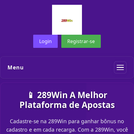
Login
Registrar-se
Menu
📱 289Win A Melhor
Plataforma de Apostas
Cadastre-se na 289Win para ganhar bônus no
cadastro e em cada recarga. Com a 289Win, você