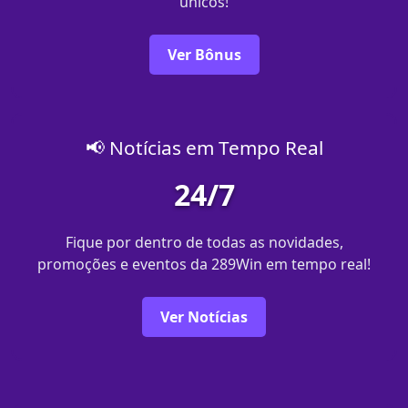
únicos!
Ver Bônus
📢 Notícias em Tempo Real
24/7
Fique por dentro de todas as novidades,
promoções e eventos da 289Win em tempo real!
Ver Notícias