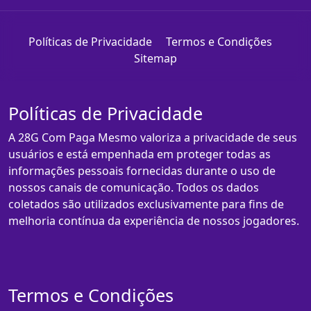
Políticas de Privacidade
Termos e Condições
Sitemap
Políticas de Privacidade
A 28G Com Paga Mesmo valoriza a privacidade de seus
usuários e está empenhada em proteger todas as
informações pessoais fornecidas durante o uso de
nossos canais de comunicação. Todos os dados
coletados são utilizados exclusivamente para fins de
melhoria contínua da experiência de nossos jogadores.
Termos e Condições