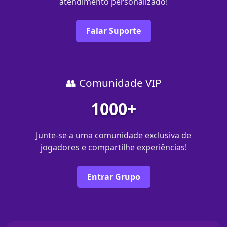
atendimento personalizado!
Falar Suporte
👥 Comunidade VIP
1000+
Junte-se a uma comunidade exclusiva de
jogadores e compartilhe experiências!
Entrar Grupo