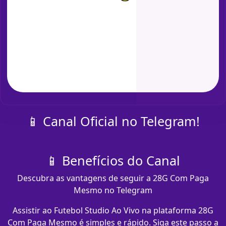
📱 Canal Oficial no Telegram!
📱 Benefícios do Canal
Descubra as vantagens de seguir a 28G Com Paga
Mesmo no Telegram
Assistir ao Futebol Studio Ao Vivo na plataforma 28G
Com Paga Mesmo é simples e rápido. Siga este passo a