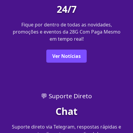
24/7
Fique por dentro de todas as novidades,
promoções e eventos da 28G Com Paga Mesmo
em tempo real!
Ver Notícias
💬 Suporte Direto
Chat
Suporte direto via Telegram, respostas rápidas e