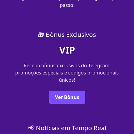
passo:
🎁 Bônus Exclusivos
VIP
Receba bônus exclusivos do Telegram,
promoções especiais e códigos promocionais
únicos!
Ver Bônus
📢 Notícias em Tempo Real