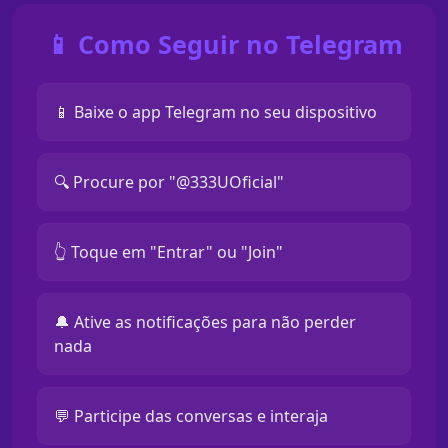
📱 Como Seguir no Telegram
📱 Baixe o app Telegram no seu dispositivo
🔍 Procure por "@333UOficial"
👆 Toque em "Entrar" ou "Join"
🔔 Ative as notificações para não perder
nada
💬 Participe das conversas e interaja