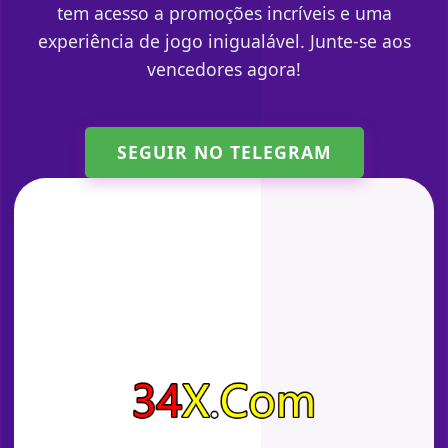
tem acesso a promoções incríveis e uma
experiência de jogo inigualável. Junte-se aos
vencedores agora!
SEGUIR NO TELEGRAM