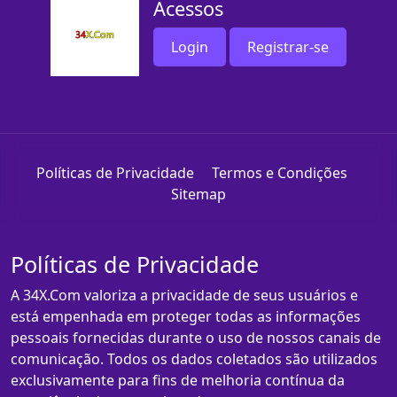
Acessos
Login
Registrar-se
Políticas de Privacidade
Termos e Condições
Sitemap
Políticas de Privacidade
A 34X.Com valoriza a privacidade de seus usuários e
está empenhada em proteger todas as informações
pessoais fornecidas durante o uso de nossos canais de
comunicação. Todos os dados coletados são utilizados
exclusivamente para fins de melhoria contínua da