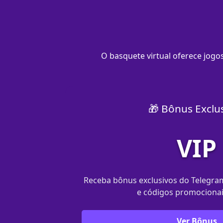
O basquete virtual oferece jogo
🎁 Bônus Exclu
VIP
Receba bônus exclusivos do Telegra
e códigos promocionai
Ver Bônus