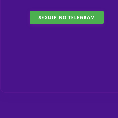
SEGUIR NO TELEGRAM