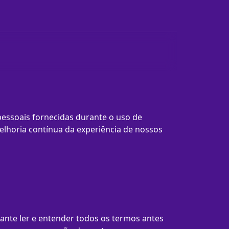
pessoais fornecidas durante o uso de
elhoria contínua da experiência de nossos
ante ler e entender todos os termos antes