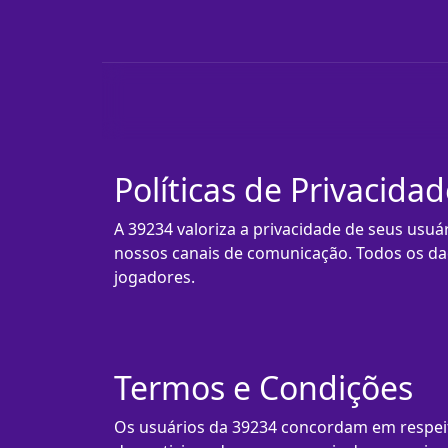
Políticas de Privacida
A 39234 valoriza a privacidade de seus usu
nossos canais de comunicação. Todos os dad
jogadores.
Termos e Condições
Os usuários da 39234 concordam em respeita