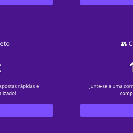
reto
👥 
t
espostas rápidas e
Junte-se a uma com
lizado!
compa
e