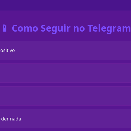
📱 Como Seguir no Telegram
ositivo
erder nada