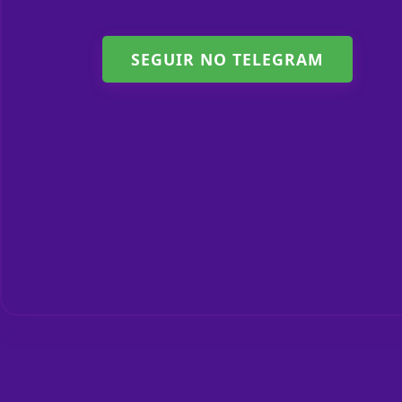
SEGUIR NO TELEGRAM