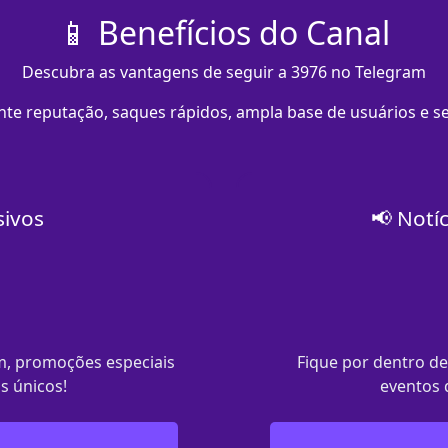
📱 Benefícios do Canal
Descubra as vantagens de seguir a 3976 no Telegram
nte reputação, saques rápidos, ampla base de usuários e s
sivos
📢 Notí
m, promoções especiais
Fique por dentro d
s únicos!
eventos 