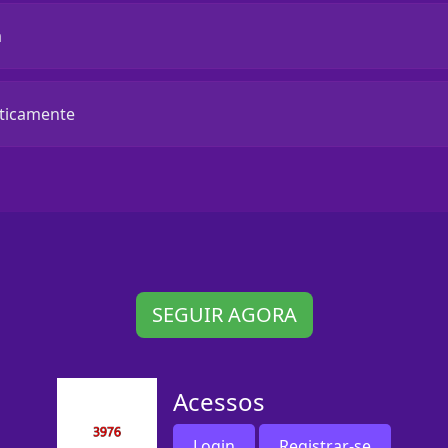
a
aticamente
SEGUIR AGORA
Acessos
Login
Registrar-se