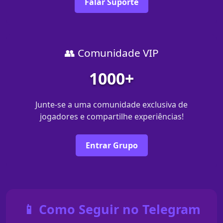
Falar Suporte
👥 Comunidade VIP
1000+
Junte-se a uma comunidade exclusiva de
jogadores e compartilhe experiências!
Entrar Grupo
📱 Como Seguir no Telegram