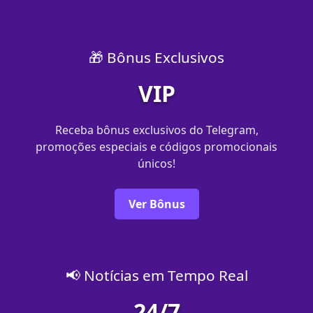
🎁 Bônus Exclusivos
VIP
Receba bônus exclusivos do Telegram,
promoções especiais e códigos promocionais
únicos!
Ver Bônus
📢 Notícias em Tempo Real
24/7