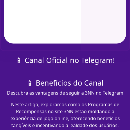
📱 Canal Oficial no Telegram!
📱 Benefícios do Canal
Descubra as vantagens de seguir a 3NN no Telegram
Neste artigo, exploramos como os Programas de
Recompensas no site 3NN estão moldando a
experiência de jogo online, oferecendo benefícios
tangíveis e incentivando a lealdade dos usuários.