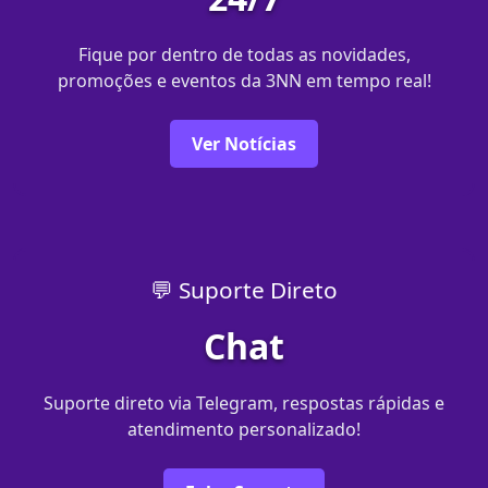
Fique por dentro de todas as novidades,
promoções e eventos da 3NN em tempo real!
Ver Notícias
💬 Suporte Direto
Chat
Suporte direto via Telegram, respostas rápidas e
atendimento personalizado!