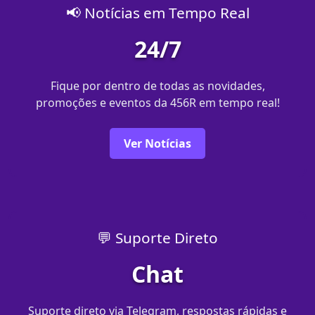
📢 Notícias em Tempo Real
24/7
Fique por dentro de todas as novidades,
promoções e eventos da 456R em tempo real!
Ver Notícias
💬 Suporte Direto
Chat
Suporte direto via Telegram, respostas rápidas e