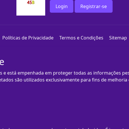
Login
Registrar-se
Políticas de Privacidade
Termos e Condições
Sitemap
de
ios e está empenhada em proteger todas as informações pe
tados são utilizados exclusivamente para fins de melhoria