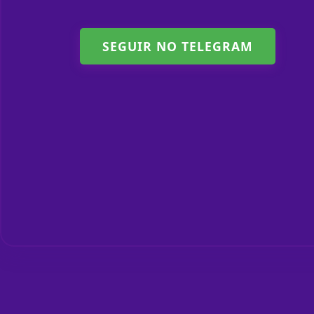
SEGUIR NO TELEGRAM