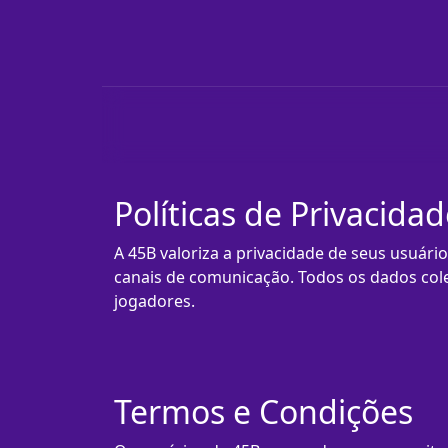
Políticas de Privacida
A 45B valoriza a privacidade de seus usuár
canais de comunicação. Todos os dados cole
jogadores.
Termos e Condições