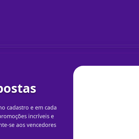
postas
no cadastro e em cada
promoções incríveis e
unte-se aos vencedores