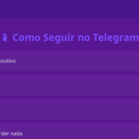
📱 Como Seguir no Telegram
ositivo
erder nada