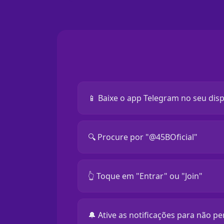
📱 Baixe o app Telegram no seu disp
🔍 Procure por "@45BOficial"
👆 Toque em "Entrar" ou "Join"
🔔 Ative as notificações para não p