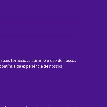
ssoais fornecidas durante o uso de nossos
 contínua da experiência de nossos