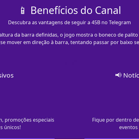
📱 Benefícios do Canal
Descubra as vantagens de seguir a 45B no Telegram
altura da barra definidas, o jogo mostra o boneco de palito
se mover em direção à barra, tentando passar por baixo se
sivos
📢 Notí
m, promoções especiais
Fique por dentro d
s únicos!
eventos