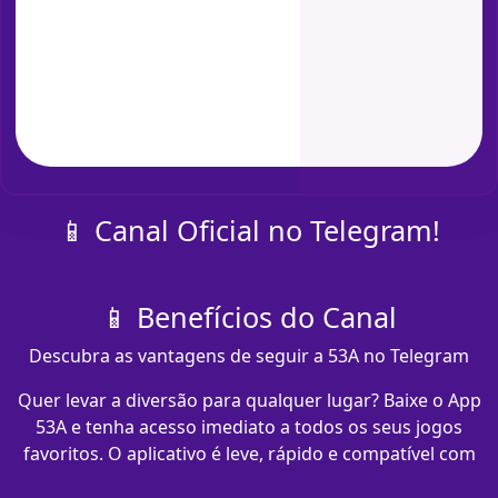
📱 Canal Oficial no Telegram!
📱 Benefícios do Canal
Descubra as vantagens de seguir a 53A no Telegram
Quer levar a diversão para qualquer lugar? Baixe o App
53A e tenha acesso imediato a todos os seus jogos
favoritos. O aplicativo é leve, rápido e compatível com