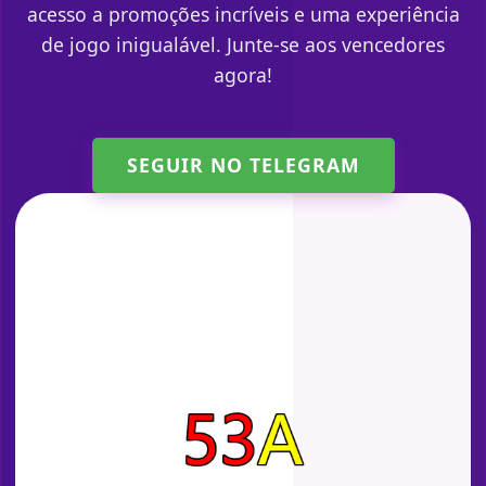
acesso a promoções incríveis e uma experiência
de jogo inigualável. Junte-se aos vencedores
agora!
SEGUIR NO TELEGRAM