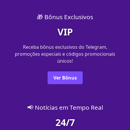
🎁 Bônus Exclusivos
VIP
Receba bônus exclusivos do Telegram,
promoções especiais e códigos promocionais
únicos!
Ver Bônus
📢 Notícias em Tempo Real
24/7