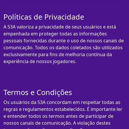
Políticas de Privacidade
A 53A valoriza a privacidade de seus usuários e está
empenhada em proteger todas as informações
pessoais fornecidas durante o uso de nossos canais de
comunicação. Todos os dados coletados são utilizados
exclusivamente para fins de melhoria contínua da
experiência de nossos jogadores.
Termos e Condições
Os usuários da 53A concordam em respeitar todas as
regras e regulamentos estabelecidos. É importante ler
e entender todos os termos antes de participar de
nossos canais de comunicação. A violação destes