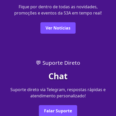
Fique por dentro de todas as novidades,
promoções e eventos da 53A em tempo real!
Ver Notícias
💬 Suporte Direto
Chat
Suporte direto via Telegram, respostas rápidas e
atendimento personalizado!
Falar Suporte