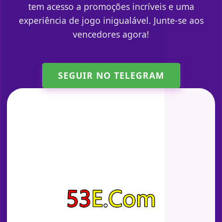
tem acesso a promoções incríveis e uma
experiência de jogo inigualável. Junte-se aos
vencedores agora!
SEGUIR NO TELEGRAM