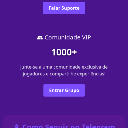
Falar Suporte
👥 Comunidade VIP
1000+
Junte-se a uma comunidade exclusiva de
jogadores e compartilhe experiências!
Entrar Grupo
📱 Como Seguir no Telegram