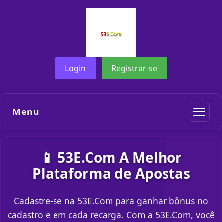
Login
Registrar-se
Menu
📱 53E.Com A Melhor
Plataforma de Apostas
Cadastre-se na 53E.Com para ganhar bônus no
cadastro e em cada recarga. Com a 53E.Com, você