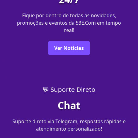
Fique por dentro de todas as novidades,
promoções e eventos da 53E.Com em tempo
real!
Ver Notícias
💬 Suporte Direto
Chat
Suporte direto via Telegram, respostas rápidas e
atendimento personalizado!