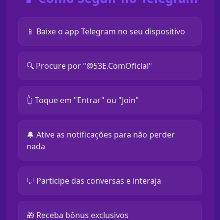
📱 Baixe o app Telegram no seu dispositivo
🔍 Procure por "@53E.ComOficial"
👆 Toque em "Entrar" ou "Join"
🔔 Ative as notificações para não perder
nada
💬 Participe das conversas e interaja
🎁 Receba bônus exclusivos