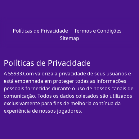
Políticas de Privacidade
Termos e Condições
Sitemap
Políticas de Privacidade
A 55933.Com valoriza a privacidade de seus usuários e
está empenhada em proteger todas as informações
pessoais fornecidas durante o uso de nossos canais de
comunicação. Todos os dados coletados são utilizados
exclusivamente para fins de melhoria contínua da
experiência de nossos jogadores.