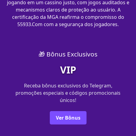
jogando em um cassino justo, com jogos auditados e
mecanismos claros de proteção ao usuário. A
certificação da MGA reafirma o compromisso do
55933.Com com a segurança dos jogadores.
🎁 Bônus Exclusivos
VIP
Receba bônus exclusivos do Telegram,
promoções especiais e códigos promocionais
únicos!
Ver Bônus