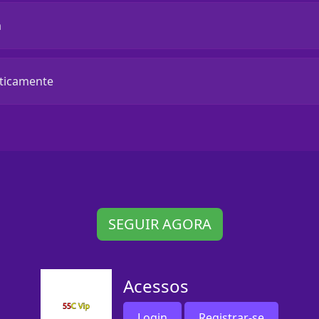
a
aticamente
SEGUIR AGORA
Acessos
Login
Registrar-se