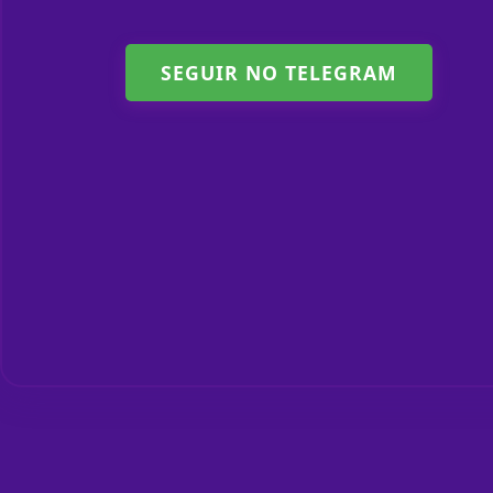
SEGUIR NO TELEGRAM