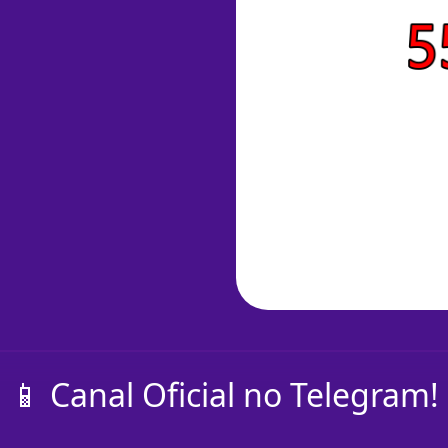
📱 Canal Oficial no Telegram!