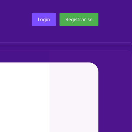
Login
Registrar-se