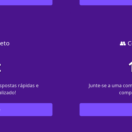
reto
👥 
t
espostas rápidas e
Junte-se a uma com
lizado!
compa
e