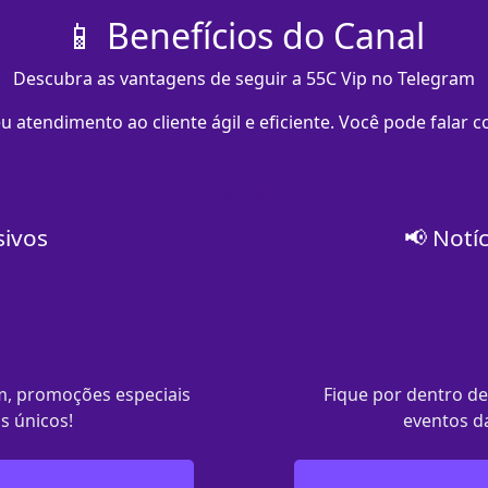
📱 Benefícios do Canal
Descubra as vantagens de seguir a 55C Vip no Telegram
u atendimento ao cliente ágil e eficiente. Você pode falar 
sivos
📢 Notí
m, promoções especiais
Fique por dentro d
s únicos!
eventos d