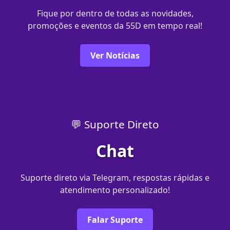
Fique por dentro de todas as novidades,
promoções e eventos da 55D em tempo real!
Ver Notícias
💬 Suporte Direto
Chat
Suporte direto via Telegram, respostas rápidas e
atendimento personalizado!
Falar Suporte