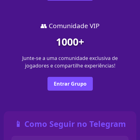
👥 Comunidade VIP
1000+
Junte-se a uma comunidade exclusiva de
jogadores e compartilhe experiências!
Entrar Grupo
📱 Como Seguir no Telegram