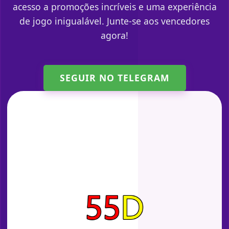
acesso a promoções incríveis e uma experiência
de jogo inigualável. Junte-se aos vencedores
agora!
SEGUIR NO TELEGRAM