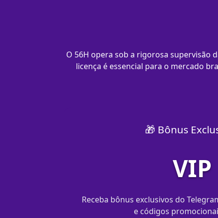
O 56H opera sob a rigorosa supervisão d
licença é essencial para o mercado br
🎁 Bônus Exclu
VIP
Receba bônus exclusivos do Telegra
e códigos promocionai