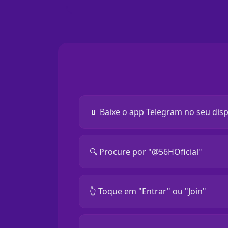
📱 Baixe o app Telegram no seu disp
🔍 Procure por "@56HOficial"
👆 Toque em "Entrar" ou "Join"