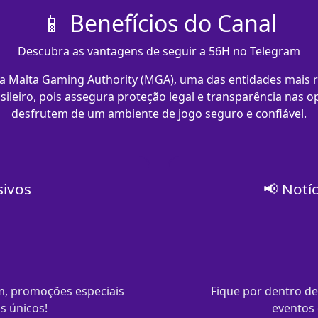
📱 Benefícios do Canal
Descubra as vantagens de seguir a 56H no Telegram
a Malta Gaming Authority (MGA), uma das entidades mais re
asileiro, pois assegura proteção legal e transparência nas 
desfrutem de um ambiente de jogo seguro e confiável.
sivos
📢 Notí
m, promoções especiais
Fique por dentro d
s únicos!
eventos