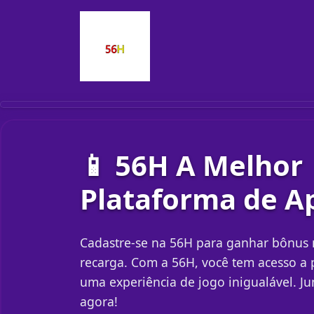
📱 56H A Melhor
Plataforma de A
Cadastre-se na 56H para ganhar bônus 
recarga. Com a 56H, você tem acesso a 
uma experiência de jogo inigualável. J
agora!