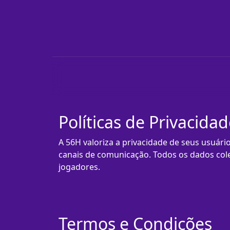
Políticas de Privacida
A 56H valoriza a privacidade de seus usuár
canais de comunicação. Todos os dados cole
jogadores.
Termos e Condições