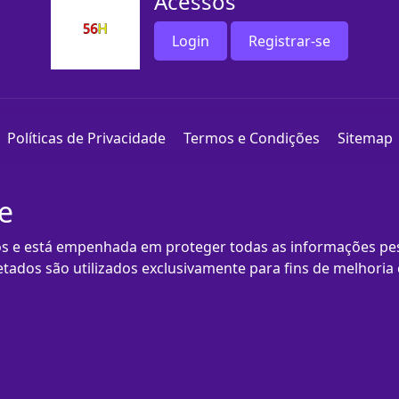
Acessos
Login
Registrar-se
Políticas de Privacidade
Termos e Condições
Sitemap
de
ios e está empenhada em proteger todas as informações pe
tados são utilizados exclusivamente para fins de melhoria