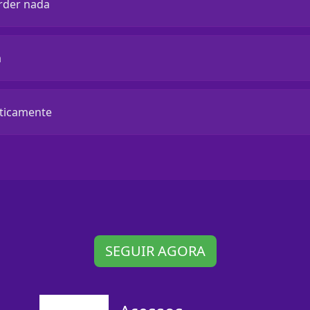
erder nada
a
aticamente
SEGUIR AGORA