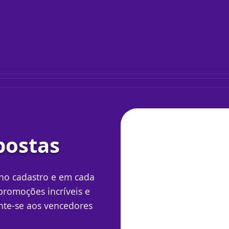
postas
no cadastro e em cada
promoções incríveis e
unte-se aos vencedores