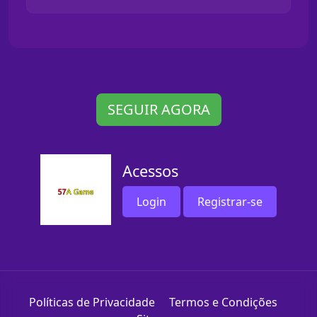
SEGUIR AGORA
Acessos
Login
Registrar-se
Políticas de Privacidade
Termos e Condições