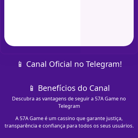
📱 Canal Oficial no Telegram!
📱 Benefícios do Canal
Descubra as vantagens de seguir a 57A Game no
Telegram
A 57A Game é um cassino que garante justiça,
transparência e confiança para todos os seus usuários.