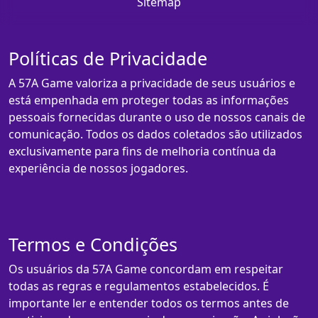
Sitemap
Políticas de Privacidade
A 57A Game valoriza a privacidade de seus usuários e
está empenhada em proteger todas as informações
pessoais fornecidas durante o uso de nossos canais de
comunicação. Todos os dados coletados são utilizados
exclusivamente para fins de melhoria contínua da
experiência de nossos jogadores.
Termos e Condições
Os usuários da 57A Game concordam em respeitar
todas as regras e regulamentos estabelecidos. É
importante ler e entender todos os termos antes de