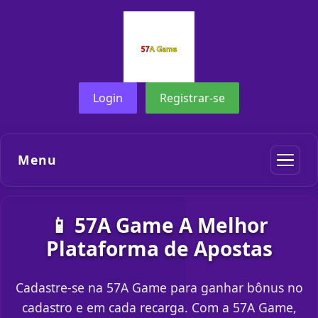
Login
Registrar-se
Menu
📱 57A Game A Melhor
Plataforma de Apostas
Cadastre-se na 57A Game para ganhar bônus no
cadastro e em cada recarga. Com a 57A Game,