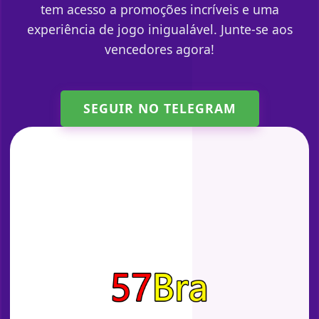
tem acesso a promoções incríveis e uma
experiência de jogo inigualável. Junte-se aos
vencedores agora!
SEGUIR NO TELEGRAM