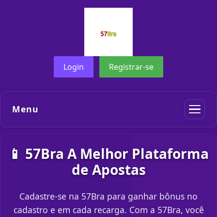
Login
Registrar-se
Menu
📱 57Bra A Melhor Plataforma
de Apostas
Cadastre-se na 57Bra para ganhar bônus no
cadastro e em cada recarga. Com a 57Bra, você