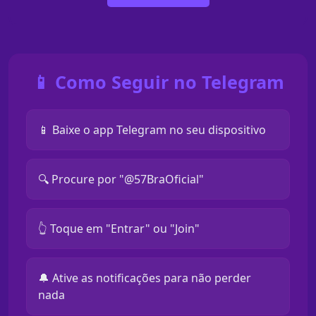
📱 Como Seguir no Telegram
📱 Baixe o app Telegram no seu dispositivo
🔍 Procure por "@57BraOficial"
👆 Toque em "Entrar" ou "Join"
🔔 Ative as notificações para não perder
nada