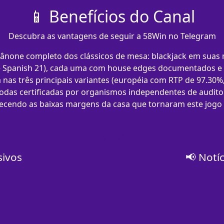
📱 Benefícios do Canal
Descubra as vantagens de seguir a 58Win no Telegram
ânone completo dos clássicos de mesa: blackjack em suas m
 e Spanish 21), cada uma com house edges documentados e e
eta nas três principais variantes (européia com RTP de 97.3
rodas certificadas por organismos independentes de audito
cendo as baixas margens da casa que tornaram este jogo o 
sivos
📢 Notí