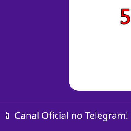
📱 Canal Oficial no Telegram!