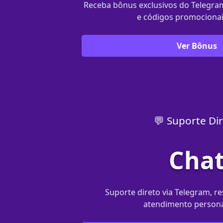
Receba bônus exclusivos do Telegra
e códigos promocionai
Ver Bônus
💬 Suporte Di
Cha
Suporte direto via Telegram, r
atendimento persona