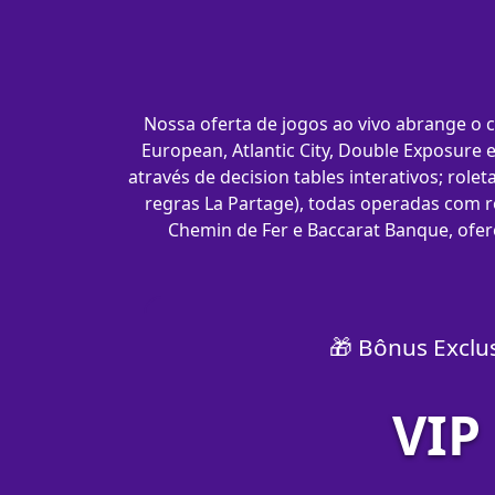
Nossa oferta de jogos ao vivo abrange o c
European, Atlantic City, Double Exposure
através de decision tables interativos; rol
regras La Partage), todas operadas com 
Chemin de Fer e Baccarat Banque, ofere
🎁 Bônus Exclu
VIP