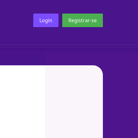
Login
Registrar-se