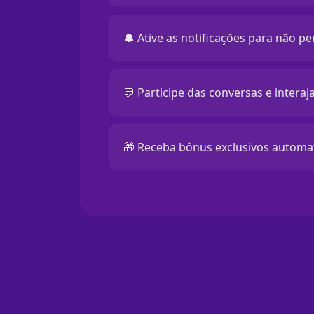
🔔 Ative as notificações para não p
💬 Participe das conversas e interaj
🎁 Receba bônus exclusivos autom