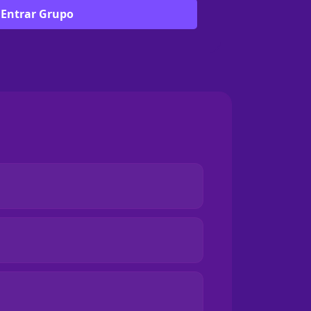
Entrar Grupo