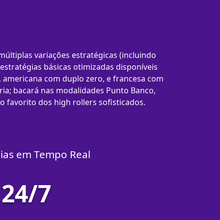
últiplas variações estratégicas (incluindo
stratégias básicas otimizadas disponíveis
0%, americana com duplo zero, e francesa com
ria; bacará nas modalidades Punto Banco,
favorito dos high rollers sofisticados.
cias em Tempo Real
24/7