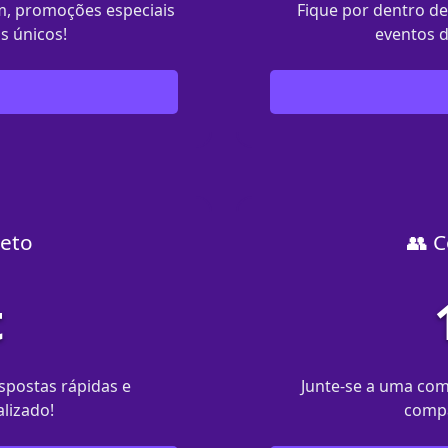
m, promoções especiais
Fique por dentro d
s únicos!
eventos d
reto
👥 
t
espostas rápidas e
Junte-se a uma com
lizado!
compa