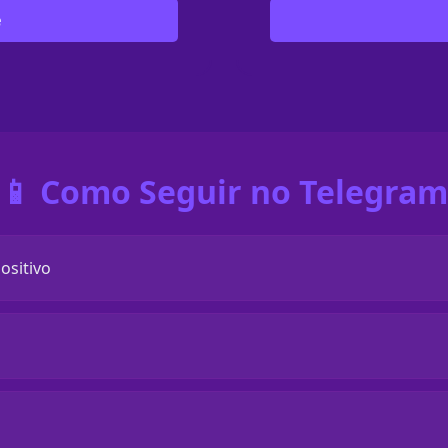
e
📱 Como Seguir no Telegram
ositivo