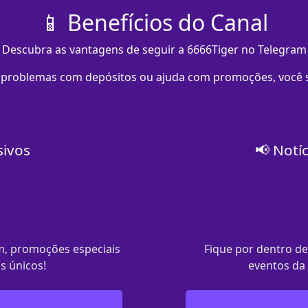
📱 Benefícios do Canal
Descubra as vantagens de seguir a 6666Tiger no Telegram
s, problemas com depósitos ou ajuda com promoções, você 
sivos
📢 Notí
m, promoções especiais
Fique por dentro d
s únicos!
eventos da