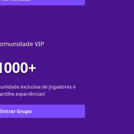
Comunidade VIP
1000+
unidade exclusiva de jogadores e
rtilhe experiências!
Entrar Grupo