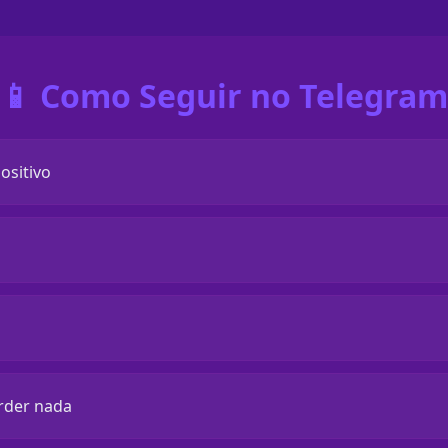
📱 Como Seguir no Telegram
ositivo
erder nada