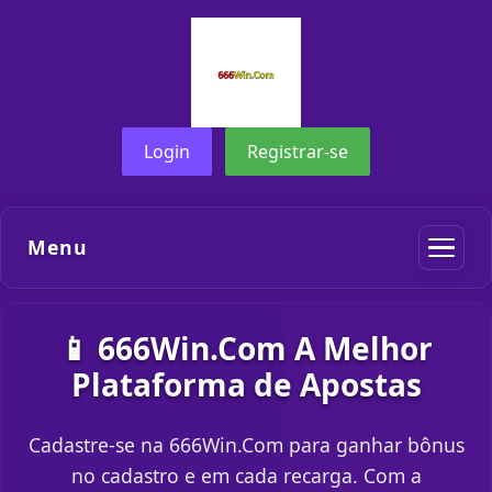
Login
Registrar-se
Menu
📱 666Win.Com A Melhor
Plataforma de Apostas
Cadastre-se na 666Win.Com para ganhar bônus
no cadastro e em cada recarga. Com a