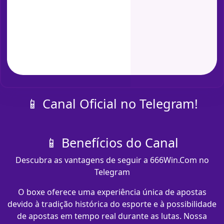
📱 Canal Oficial no Telegram!
📱 Benefícios do Canal
Descubra as vantagens de seguir a 666Win.Com no
Telegram
O boxe oferece uma experiência única de apostas
devido à tradição histórica do esporte e à possibilidade
de apostas em tempo real durante as lutas. Nossa