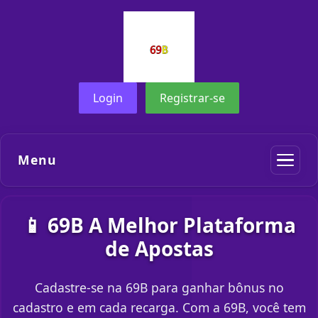
Login
Registrar-se
Menu
📱 69B A Melhor Plataforma
de Apostas
Cadastre-se na 69B para ganhar bônus no
cadastro e em cada recarga. Com a 69B, você tem