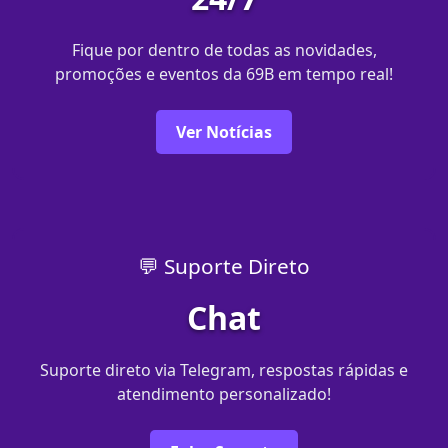
Fique por dentro de todas as novidades,
promoções e eventos da 69B em tempo real!
Ver Notícias
💬 Suporte Direto
Chat
Suporte direto via Telegram, respostas rápidas e
atendimento personalizado!