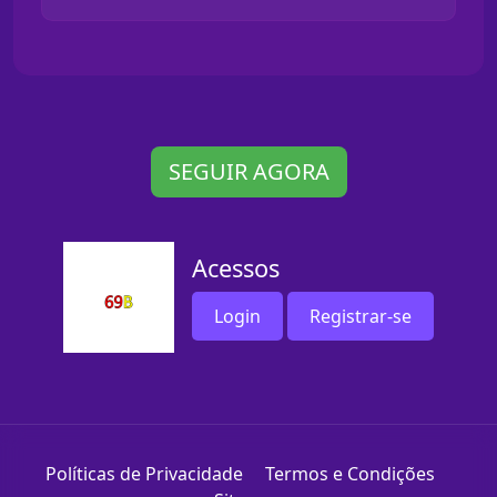
SEGUIR AGORA
Acessos
Login
Registrar-se
Políticas de Privacidade
Termos e Condições