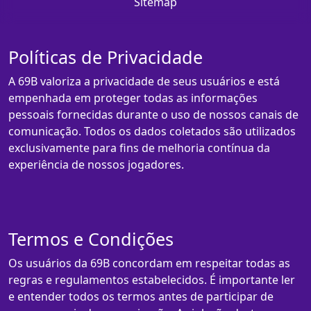
Sitemap
Políticas de Privacidade
A 69B valoriza a privacidade de seus usuários e está
empenhada em proteger todas as informações
pessoais fornecidas durante o uso de nossos canais de
comunicação. Todos os dados coletados são utilizados
exclusivamente para fins de melhoria contínua da
experiência de nossos jogadores.
Termos e Condições
Os usuários da 69B concordam em respeitar todas as
regras e regulamentos estabelecidos. É importante ler
e entender todos os termos antes de participar de