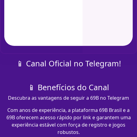
📱 Canal Oficial no Telegram!
📱 Benefícios do Canal
Descubra as vantagens de seguir a 69B no Telegram
Com anos de experiência, a plataforma 69B Brasil e a
69B oferecem acesso rápido por link e garantem uma
experiência estável com força de registro e jogos
robustos.