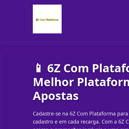
📱 6Z Com Plata
Melhor Platafor
Apostas
Cadastre-se na 6Z Com Plataforma par
cadastro e em cada recarga. Com a 6Z 