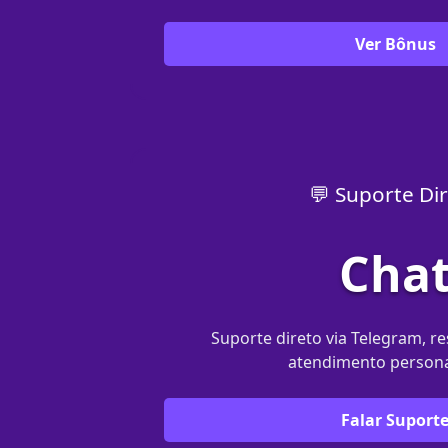
Ver Bônus
💬 Suporte Di
Cha
Suporte direto via Telegram, r
atendimento persona
Falar Suport