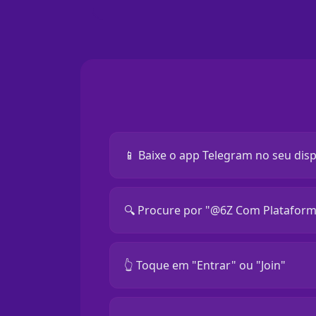
📱 Baixe o app Telegram no seu disp
🔍 Procure por "@6Z Com Plataform
👆 Toque em "Entrar" ou "Join"