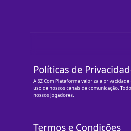
Políticas de Privacida
A 6Z Com Plataforma valoriza a privacidad
uso de nossos canais de comunicação. Todos
nossos jogadores.
Termos e Condições