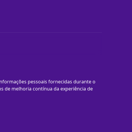
informações pessoais fornecidas durante o
ns de melhoria contínua da experiência de