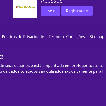
Acessos
Login
Registrar-se
Políticas de Privacidade
Termos e Condições
Sitemap
de
e de seus usuários e está empenhada em proteger todas as 
 os dados coletados são utilizados exclusivamente para fi