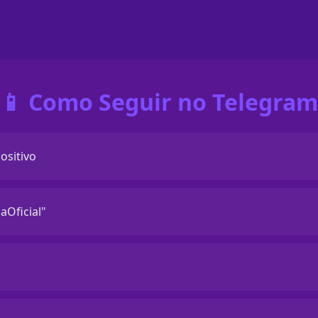
📱 Como Seguir no Telegram
ositivo
aOficial"