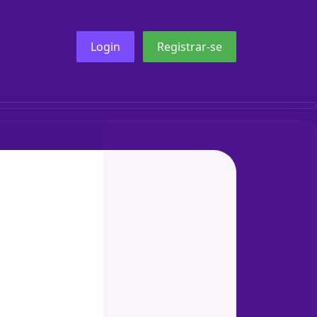
Login
Registrar-se