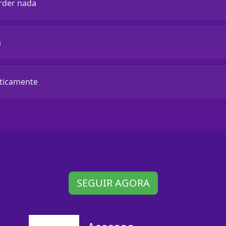
erder nada
a
aticamente
SEGUIR AGORA