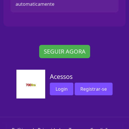
automaticamente
SEGUIR AGORA
Acessos
Login
Registrar-se