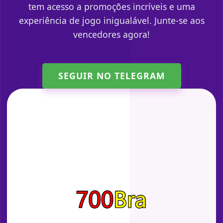
tem acesso a promoções incríveis e uma
experiência de jogo inigualável. Junte-se aos
vencedores agora!
SEGUIR NO TELEGRAM