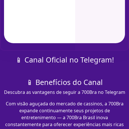
📱 Canal Oficial no Telegram!
📱 Benefícios do Canal
Descubra as vantagens de seguir a 700Bra no Telegram
Com visão aguçada do mercado de cassinos, a 700Bra
expande continuamente seus projetos de
entretenimento — a 700Bra Brasil inova
constantemente para oferecer experiências mais ricas