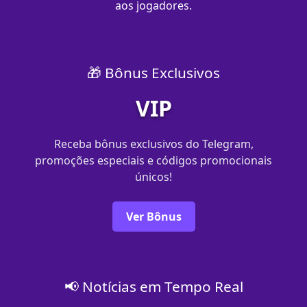
aos jogadores.
🎁 Bônus Exclusivos
VIP
Receba bônus exclusivos do Telegram,
promoções especiais e códigos promocionais
únicos!
Ver Bônus
📢 Notícias em Tempo Real