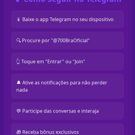
📱 Baixe o app Telegram no seu dispositivo
🔍 Procure por "@700BraOficial"
👆 Toque em "Entrar" ou "Join"
🔔 Ative as notificações para não perder
nada
💬 Participe das conversas e interaja
🎁 Receba bônus exclusivos