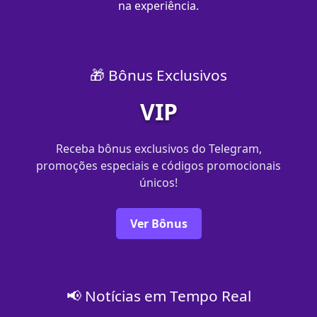
na experiência.
🎁 Bônus Exclusivos
VIP
Receba bônus exclusivos do Telegram,
promoções especiais e códigos promocionais
únicos!
Ver Bônus
📢 Notícias em Tempo Real