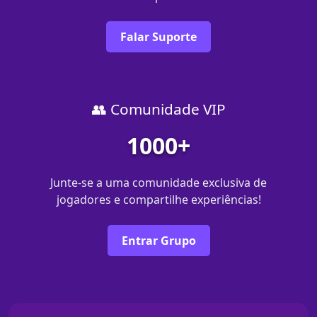
Falar Suporte
👥 Comunidade VIP
1000+
Junte-se a uma comunidade exclusiva de
jogadores e compartilhe experiências!
Entrar Grupo