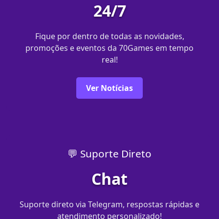
24/7
Fique por dentro de todas as novidades,
promoções e eventos da 70Games em tempo
real!
Ver Notícias
💬 Suporte Direto
Chat
Suporte direto via Telegram, respostas rápidas e
atendimento personalizado!