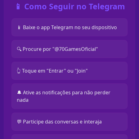
📱 Como Seguir no Telegram
📱 Baixe o app Telegram no seu dispositivo
🔍 Procure por "@70GamesOficial"
👆 Toque em "Entrar" ou "Join"
🔔 Ative as notificações para não perder
nada
💬 Participe das conversas e interaja