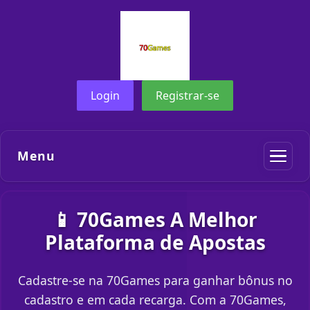
Login
Registrar-se
Menu
📱 70Games A Melhor
Plataforma de Apostas
Cadastre-se na 70Games para ganhar bônus no
cadastro e em cada recarga. Com a 70Games,