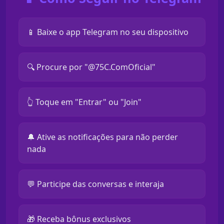
📱 Baixe o app Telegram no seu dispositivo
🔍 Procure por "@75C.ComOficial"
👆 Toque em "Entrar" ou "Join"
🔔 Ative as notificações para não perder
nada
💬 Participe das conversas e interaja
🎁 Receba bônus exclusivos