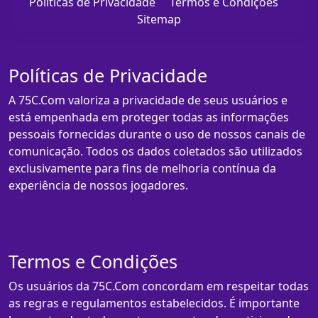
Políticas de Privacidade
Termos e Condições
Sitemap
Políticas de Privacidade
A 75C.Com valoriza a privacidade de seus usuários e
está empenhada em proteger todas as informações
pessoais fornecidas durante o uso de nossos canais de
comunicação. Todos os dados coletados são utilizados
exclusivamente para fins de melhoria contínua da
experiência de nossos jogadores.
Termos e Condições
Os usuários da 75C.Com concordam em respeitar todas
as regras e regulamentos estabelecidos. É importante