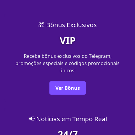
🎁 Bônus Exclusivos
VIP
Receba bônus exclusivos do Telegram,
promoções especiais e códigos promocionais
únicos!
Ver Bônus
📢 Notícias em Tempo Real
24/7