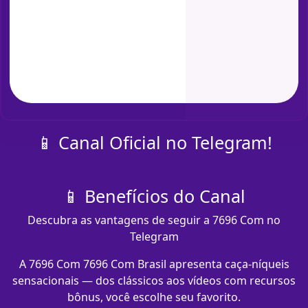
📱 Canal Oficial no Telegram!
📱 Benefícios do Canal
Descubra as vantagens de seguir a 7696 Com no
Telegram
A 7696 Com 7696 Com Brasil apresenta caça-níqueis
sensacionais — dos clássicos aos vídeos com recursos
bônus, você escolhe seu favorito.