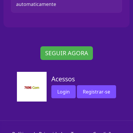
automaticamente
SEGUIR AGORA
Acessos
Login
Registrar-se