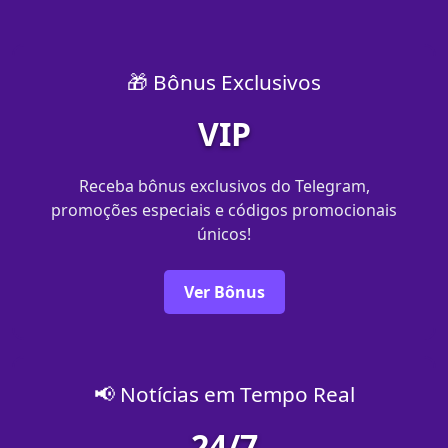
🎁 Bônus Exclusivos
VIP
Receba bônus exclusivos do Telegram,
promoções especiais e códigos promocionais
únicos!
Ver Bônus
📢 Notícias em Tempo Real
24/7