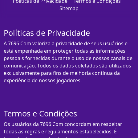
Políticas de Privacidade
Termos e Condições
Sitemap
Políticas de Privacidade
A 7696 Com valoriza a privacidade de seus usuários e
está empenhada em proteger todas as informações
pessoais fornecidas durante o uso de nossos canais de
comunicação. Todos os dados coletados são utilizados
exclusivamente para fins de melhoria contínua da
experiência de nossos jogadores.
Termos e Condições
Os usuários da 7696 Com concordam em respeitar
todas as regras e regulamentos estabelecidos. É