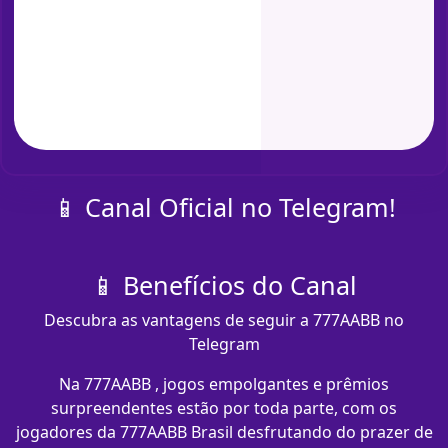
📱 Canal Oficial no Telegram!
📱 Benefícios do Canal
Descubra as vantagens de seguir a 777AABB no
Telegram
Na 777AABB , jogos empolgantes e prêmios
surpreendentes estão por toda parte, com os
jogadores da 777AABB Brasil desfrutando do prazer de