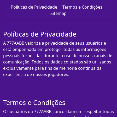
Políticas de Privacidade
Termos e Condições
Sitemap
Políticas de Privacidade
A 777AABB valoriza a privacidade de seus usuários e
está empenhada em proteger todas as informações
pessoais fornecidas durante o uso de nossos canais de
comunicação. Todos os dados coletados são utilizados
exclusivamente para fins de melhoria contínua da
experiência de nossos jogadores.
Termos e Condições
Os usuários da 777AABB concordam em respeitar todas