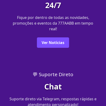
24/7
Fique por dentro de todas as novidades,
promoções e eventos da 777AABB em tempo
real!
Ver Notícias
💬 Suporte Direto
Chat
Suporte direto via Telegram, respostas rápidas e
atendimento personalizado!