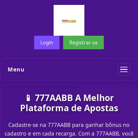
Login
Registrar-se
Menu
📱 777AABB A Melhor
Plataforma de Apostas
Cadastre-se na 777AABB para ganhar bônus no
cadastro e em cada recarga. Com a 777AABB, você