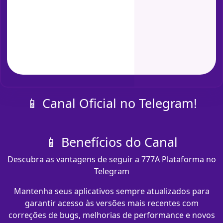
📱 Canal Oficial no Telegram!
📱 Benefícios do Canal
Descubra as vantagens de seguir a 777A Plataforma no
Telegram
Mantenha seus aplicativos sempre atualizados para
garantir acesso às versões mais recentes com
correções de bugs, melhorias de performance e novos