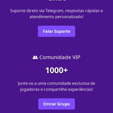
Suporte direto via Telegram, respostas rápidas e
atendimento personalizado!
Falar Suporte
👥 Comunidade VIP
1000+
Junte-se a uma comunidade exclusiva de
jogadores e compartilhe experiências!
Entrar Grupo