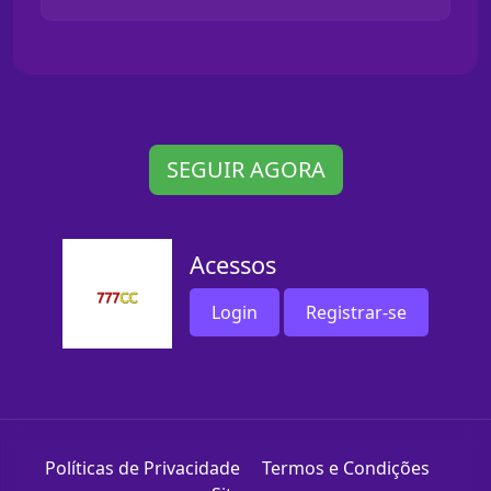
SEGUIR AGORA
Acessos
Login
Registrar-se
Políticas de Privacidade
Termos e Condições