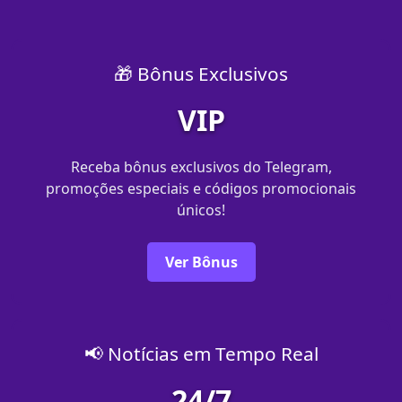
🎁 Bônus Exclusivos
VIP
Receba bônus exclusivos do Telegram,
promoções especiais e códigos promocionais
únicos!
Ver Bônus
📢 Notícias em Tempo Real
24/7