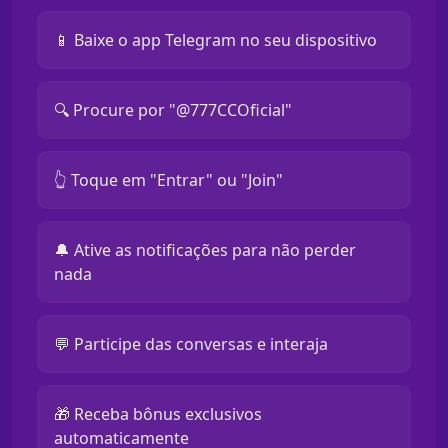
📱 Baixe o app Telegram no seu dispositivo
🔍 Procure por "@777CCOficial"
👆 Toque em "Entrar" ou "Join"
🔔 Ative as notificações para não perder
nada
💬 Participe das conversas e interaja
🎁 Receba bônus exclusivos
automaticamente