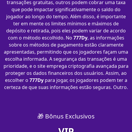
transações gratuitas, outros podem cobrar uma taxa
que pode impactar significativamente o saldo do
jogador ao longo do tempo. Além disso, é importante
ter em mente os limites mínimos e máximos de
depósito e retirada, pois eles podem variar de acordo
com o método escolhido. No
777Dy
, as informações
sobre os métodos de pagamento estão claramente
apresentadas, permitindo que os jogadores façam uma
escolha informada. A segurança das transações é uma
prioridade, e o site emprega criptografia avançada para
proteger os dados financeiros dos usuários. Assim, ao
escolher o
777Dy
para jogar, os jogadores podem ter a
certeza de que suas informações estão seguras. Outro.
🎁 Bônus Exclusivos
VIP