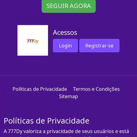
SEGUIR AGORA
Acessos
Login
Registrar-se
Políticas de Privacidade
Termos e Condições
Sitemap
Políticas de Privacidade
A 777Dy valoriza a privacidade de seus usuários e está