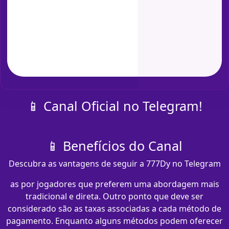
📱 Canal Oficial no Telegram!
📱 Benefícios do Canal
Descubra as vantagens de seguir a 777Dy no Telegram
as por jogadores que preferem uma abordagem mais
tradicional e direta. Outro ponto que deve ser
considerado são as taxas associadas a cada método de
pagamento. Enquanto alguns métodos podem oferecer