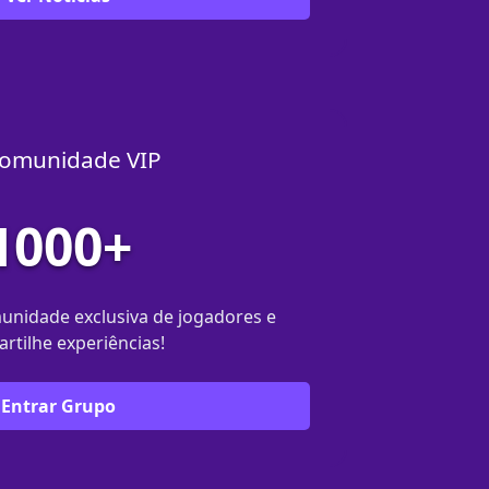
Comunidade VIP
1000+
unidade exclusiva de jogadores e
rtilhe experiências!
Entrar Grupo