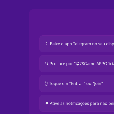
📱 Baixe o app Telegram no seu disp
🔍 Procure por "@78Game APPOficia
👆 Toque em "Entrar" ou "Join"
🔔 Ative as notificações para não p