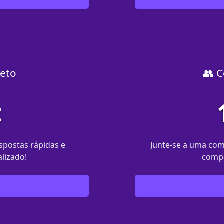
reto
👥 
t
espostas rápidas e
Junte-se a uma com
lizado!
compa
e