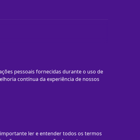
ações pessoais fornecidas durante o uso de
elhoria contínua da experiência de nossos
importante ler e entender todos os termos