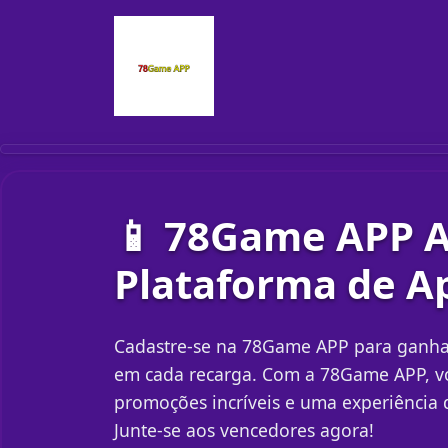
📱 78Game APP 
Plataforma de A
Cadastre-se na 78Game APP para ganha
em cada recarga. Com a 78Game APP, v
promoções incríveis e uma experiência d
Junte-se aos vencedores agora!