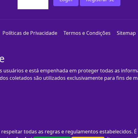
Políticas de Privacidade
Termos e Condições
Sitemap
de
us usuários e está empenhada em proteger todas as inform
os coletados são utilizados exclusivamente para fins de m
speitar todas as regras e regulamentos estabelecidos. É 