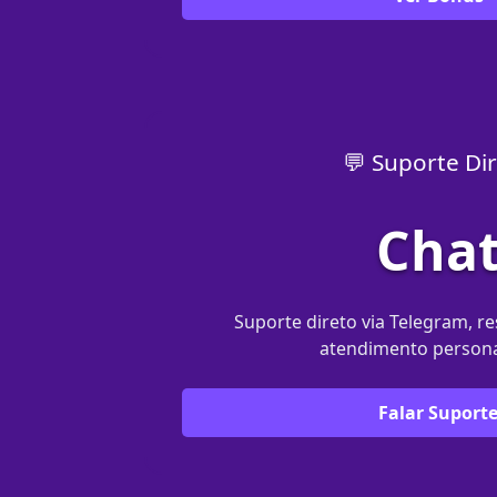
💬 Suporte Di
Cha
Suporte direto via Telegram, r
atendimento persona
Falar Suport