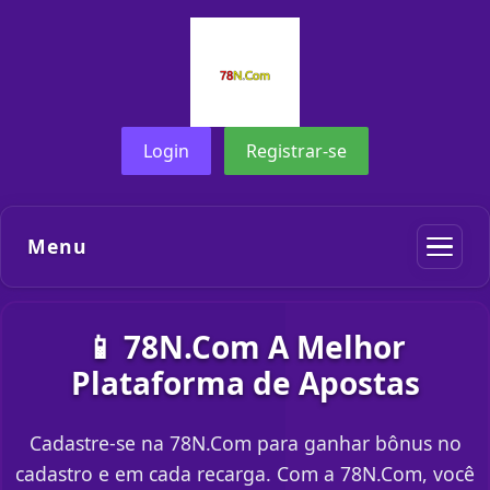
Login
Registrar-se
Menu
📱 78N.Com A Melhor
Plataforma de Apostas
Cadastre-se na 78N.Com para ganhar bônus no
cadastro e em cada recarga. Com a 78N.Com, você