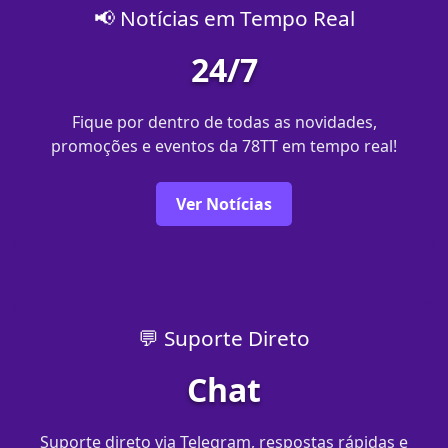
📢 Notícias em Tempo Real
24/7
Fique por dentro de todas as novidades,
promoções e eventos da 78TT em tempo real!
Ver Notícias
💬 Suporte Direto
Chat
Suporte direto via Telegram, respostas rápidas e