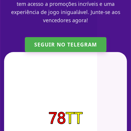
tem acesso a promoções incríveis e uma
experiência de jogo inigualável. Junte-se aos
vencedores agora!
SEGUIR NO TELEGRAM