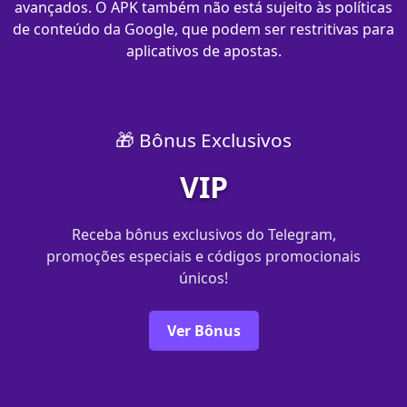
avançados. O APK também não está sujeito às políticas
de conteúdo da Google, que podem ser restritivas para
aplicativos de apostas.
🎁 Bônus Exclusivos
VIP
Receba bônus exclusivos do Telegram,
promoções especiais e códigos promocionais
únicos!
Ver Bônus