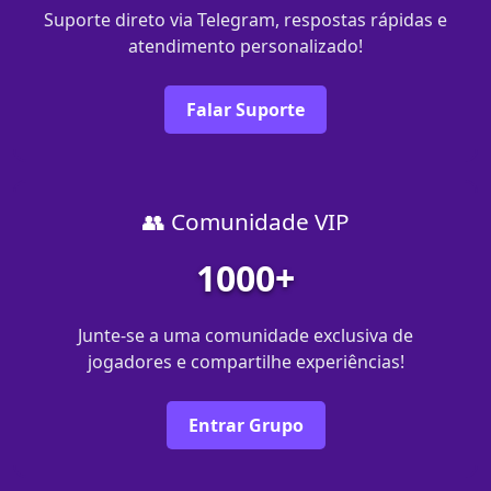
Suporte direto via Telegram, respostas rápidas e
atendimento personalizado!
Falar Suporte
👥 Comunidade VIP
1000+
Junte-se a uma comunidade exclusiva de
jogadores e compartilhe experiências!
Entrar Grupo