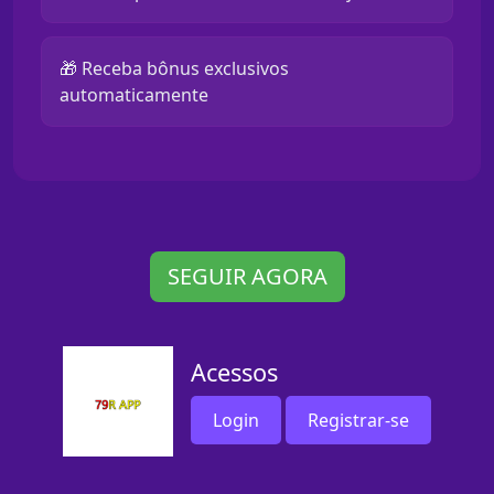
🎁 Receba bônus exclusivos
automaticamente
SEGUIR AGORA
Acessos
Login
Registrar-se