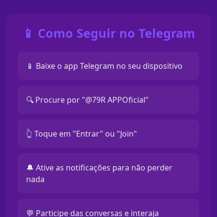
📱 Como Seguir no Telegram
📱 Baixe o app Telegram no seu dispositivo
🔍 Procure por "@79R APPOficial"
👆 Toque em "Entrar" ou "Join"
🔔 Ative as notificações para não perder
nada
💬 Participe das conversas e interaja