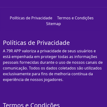
Políticas de Privacidade
Termos e Condições
Sitemap
Políticas de Privacidade
A 79R APP valoriza a privacidade de seus usuários e
está empenhada em proteger todas as informações
pessoais fornecidas durante o uso de nossos canais de
comunicação. Todos os dados coletados são utilizados
exclusivamente para fins de melhoria contínua da
experiência de nossos jogadores.
Termos e Condições