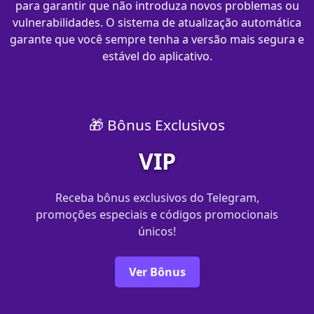
para garantir que não introduza novos problemas ou
vulnerabilidades. O sistema de atualização automática
garante que você sempre tenha a versão mais segura e
estável do aplicativo.
🎁 Bônus Exclusivos
VIP
Receba bônus exclusivos do Telegram,
promoções especiais e códigos promocionais
únicos!
Ver Bônus