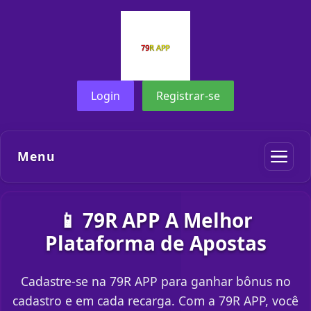
Login
Registrar-se
Menu
📱 79R APP A Melhor
Plataforma de Apostas
Cadastre-se na 79R APP para ganhar bônus no
cadastro e em cada recarga. Com a 79R APP, você