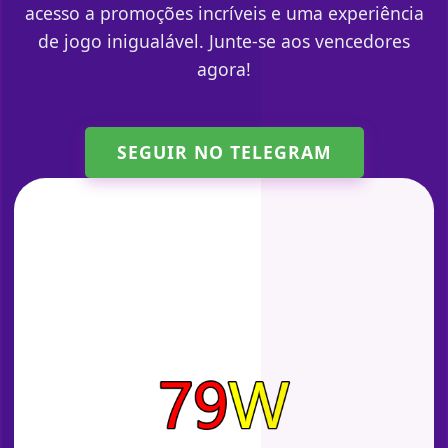
acesso a promoções incríveis e uma experiência
de jogo inigualável. Junte-se aos vencedores
agora!
SEGUIR NO TELEGRAM