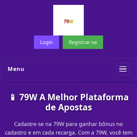
Login
Registrar-se
Menu
📱 79W A Melhor Plataforma
de Apostas
Cadastre-se na 79W para ganhar bônus no
cadastro e em cada recarga. Com a 79W, você tem