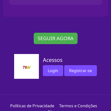
SEGUIR AGORA
Acessos
Login
Registrar-se
Políticas de Privacidade
Termos e Condições