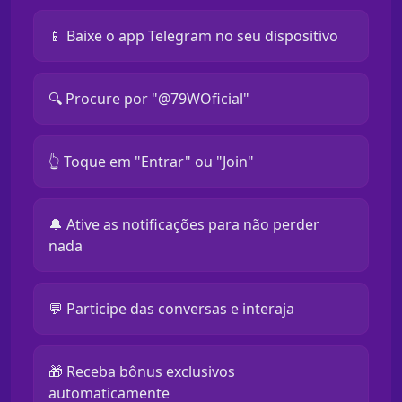
📱 Baixe o app Telegram no seu dispositivo
🔍 Procure por "@79WOficial"
👆 Toque em "Entrar" ou "Join"
🔔 Ative as notificações para não perder
nada
💬 Participe das conversas e interaja
🎁 Receba bônus exclusivos
automaticamente