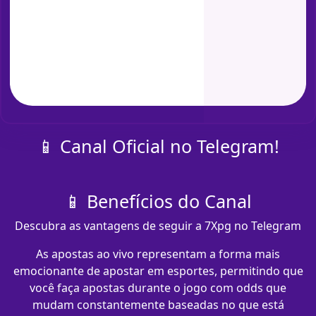
📱 Canal Oficial no Telegram!
📱 Benefícios do Canal
Descubra as vantagens de seguir a 7Xpg no Telegram
As apostas ao vivo representam a forma mais
emocionante de apostar em esportes, permitindo que
você faça apostas durante o jogo com odds que
mudam constantemente baseadas no que está