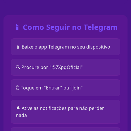
📱 Como Seguir no Telegram
📱 Baixe o app Telegram no seu dispositivo
🔍 Procure por "@7XpgOficial"
👆 Toque em "Entrar" ou "Join"
🔔 Ative as notificações para não perder
nada