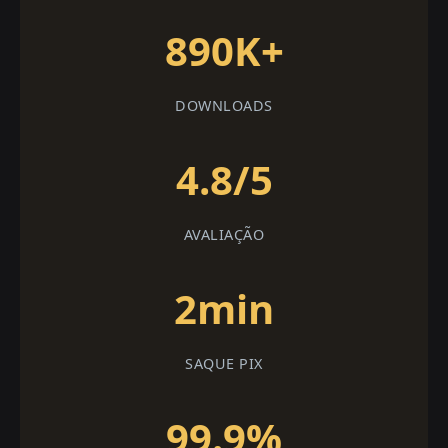
890K+
DOWNLOADS
4.8/5
AVALIAÇÃO
2min
SAQUE PIX
99.9%