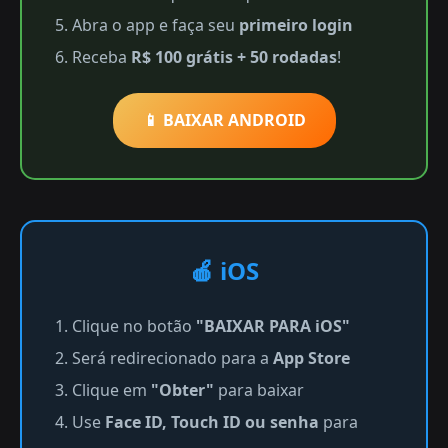
Abra o app e faça seu
primeiro login
Receba
R$ 100 grátis + 50 rodadas
!
📱 BAIXAR ANDROID
🍎 iOS
Clique no botão
"BAIXAR PARA iOS"
Será redirecionado para a
App Store
Clique em
"Obter"
para baixar
Use
Face ID, Touch ID ou senha
para