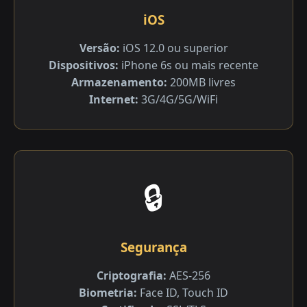
iOS
Versão:
iOS 12.0 ou superior
Dispositivos:
iPhone 6s ou mais recente
Armazenamento:
200MB livres
Internet:
3G/4G/5G/WiFi
🔒
Segurança
Criptografia:
AES-256
Biometria:
Face ID, Touch ID