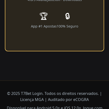
🏆
🔒
App #1 Apostas
100% Seguro
© 2025 T7Bet Login. Todos os direitos reservados. |
Licença MGA | Auditado por eCOGRA
Disponível para Android 5.0+ e iOS 12.0+. Jogue com