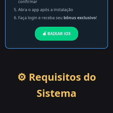
confirmar
Abra o app após a instalação
Faça login e receba seu
bônus exclusivo
!
🍎 BAIXAR iOS
⚙️ Requisitos do
Sistema