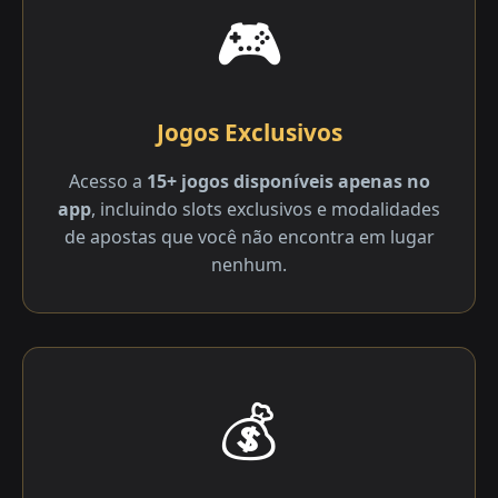
🎮
Jogos Exclusivos
Acesso a
15+ jogos disponíveis apenas no
app
, incluindo slots exclusivos e modalidades
de apostas que você não encontra em lugar
nenhum.
💰