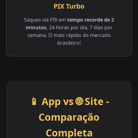
PIX Turbo
Saques via PIX em
tempo recorde de 2
minutos
, 24 horas por dia, 7 dias por
semana. O mais rápido do mercado
brasileiro!
📱 App vs 🌐 Site -
Comparação
Completa